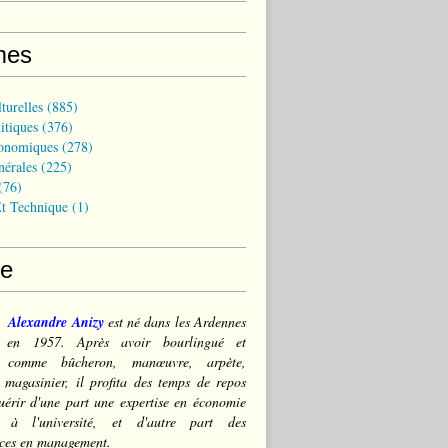
mes
turelles
(885)
itiques
(376)
onomiques
(278)
nérales
(225)
(76)
t Technique
(1)
ce
Alexandre Anizy
est né dans les Ardennes
) en 1957. Après avoir bourlingué et
lé comme bûcheron, manœuvre, arpète,
 magasinier, il profita des temps de repos
érir d'une part une expertise en économie
e à l'université, et d'autre part des
ces en management.