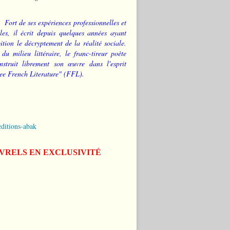
Fort de ses expériences professionnelles et
les, il écrit depuis quelques années ayant
tion le décryptement de la réalité sociale.
 du milieu littéraire, le franc-tireur poète
nstruit librement son œuvre dans l'esprit
ee French Literature" (FFL).
editions-abak
IVRELS EN EXCLUSIVITÉ