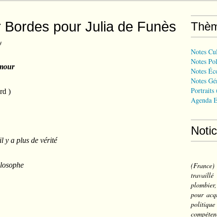
er Bordes pour Julia de Funès
Thè
y
Notes Cul
Notes Pol
Amour
Notes Éc
Notes Gé
Portraits
rd )
Agenda E
Noti
l y a plus de vérité
ilosophe
(France
travail
plombier,
pour acqu
politiqu
compéten