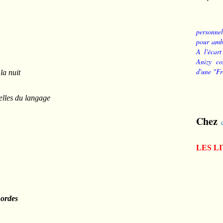
personnel
pour ambi
A l'écart
Anizy co
d'une "Fr
la nuit
belles du langage
Chez
LES L
Bordes