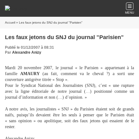
MENU
Accueil
» Les faux jetons du SNJ du journal "Parisien"
Les faux jetons du SNJ du journal "Parisien"
Publié le 01/12/2007 à 08:31
Par
Alexandre Anizy
Mardi 20 novembre 2007, le journal « le Parisien » appartenant à la
famille
AMAURY
(au fait, comment va le cheval ?) a sorti une
couverture antigrève titrée « Stop ».
Pour le Syndicat National des Journalistes (SNJ), c’est « une rupture
avec la ligne éditoriale de notre journal (…) positionné comme un
journal d’information et non (…) d’opinion. »
A notre avis, les journalistes « SNJ » du Parisien étaient soit de grands
naïfs, puisqu’ils devaient être les seuls à penser que le Parisien était
« sans opinion » ou apolitique, soit des faux jetons qui essaient de le
rester.
Alexandre Anizy