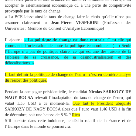
accepter le ralentissement économique dû à une perte de compétitivité
provoquée par le taux de change.
« La BCE laisse ainsi le taux de change faire le choix qu’elle n’ose pas
assumer clairement. »
Jean-Pierre VESPERINI
(Professeur des
Universités ; Membre du Conseil d’Analyse Economique)
Il ajoute :
«
La politique de change est donc centrale
. C’est elle qui
commande l’orientation de toute la politique économique. (…) Seule
l’Europe n’a pas de politique claire, ce qui est une des raisons de la
faiblesse de sa croissance, de sa désindustrialisation et des
délocalisations. »
Il faut définir la politique de change de l’euro : c’est en dernière analyse
du ressort des politiques.
Pendant la campagne présidentielle, le candidat
Nicolas SARKOZY DE
NAGY BOCSA
relevait l’inadaptation du taux de change de l’euro, qui
valait 1,35 USD à ce moment-là.
Que fait le Président ubiquiste
SARKOZY DE NAGY BOCSA alors que l’euro vaut 1,46 USD à la fin
de décembre, soit une hausse de 8 % ?
Rien
.
S’il persiste dans cette indolence, le déclin relatif de la France et de
l’Europe dans le monde se poursuivra.