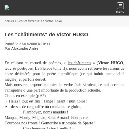
MENU
Accueil
» Les "châtiments" de Victor HUGO
Les "châtiments" de Victor HUGO
Publié le 23/03/2008 à 10:33
Par
Alexandre Anizy
En relisant ce recueil de poèmes, «
les châtiments
» (
Victor HUGO
,
œuvres poétiques, La Pléiade tome II), nous avons retrouvé les raisons de
notre désintérêt pour le poète : prolifique (ce qui induit une qualité
inégale) et parfois désuet.
Mais nous remarquons combien le verbe était virulent, ce qui accentue
l’insipidité d’une part importante de la production actuelle.
Citons en exemple (p.62) :
« Hélas ! tout est fini ! fange ! néant ! nuit noire !
Au-dessus de ce gouffre où croula notre gloire,
Flamboyez, noms maudits !
Maupas, Morny, Magnan, Saint Arnaud, Bonaparte,
Courbons nos fronts ! Gomorrhe a triomphé de Sparte !
Cinq hommes ! cinq bandits ! »