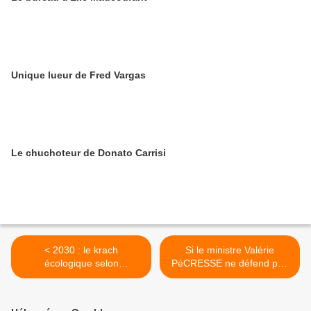
Unique lueur de Fred Vargas
Le chuchoteur de Donato Carrisi
< 2030 : le krach
Si le ministre Valérie
écologique selon
PéCRESSE ne défend pas
Geneviève FéRONE
le français ... >