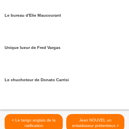
Le bureau d'Elie Maucourant
Unique lueur de Fred Vargas
Le chuchoteur de Donato Carrisi
< Le tango anglais de la
Jean NOUVEL un
ratification
enlaidisseur prétentieux >