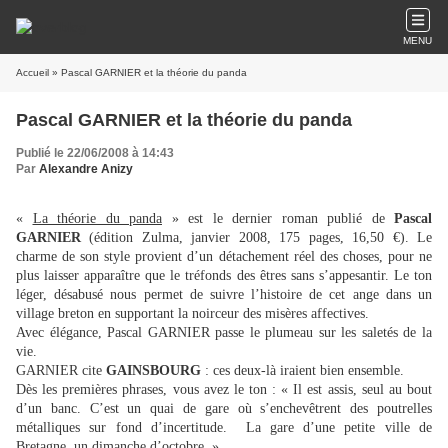
MENU
Accueil
» Pascal GARNIER et la théorie du panda
Pascal GARNIER et la théorie du panda
Publié le 22/06/2008 à 14:43
Par
Alexandre Anizy
«
La théorie du panda
» est le dernier roman publié de
Pascal
GARNIER
(édition Zulma, janvier 2008, 175 pages, 16,50 €). Le
charme de son style provient d’un détachement réel des choses, pour ne
plus laisser apparaître que le tréfonds des êtres sans s’appesantir. Le ton
léger, désabusé nous permet de suivre l’histoire de cet ange dans un
village breton en supportant la noirceur des misères affectives.
Avec élégance, Pascal GARNIER passe le plumeau sur les saletés de la
vie.
GARNIER cite
GAINSBOURG
: ces deux-là iraient bien ensemble.
Dès les premières phrases, vous avez le ton : « Il est assis, seul au bout
d’un banc. C’est un quai de gare où s’enchevêtrent des poutrelles
métalliques sur fond d’incertitude.
La gare d’une petite ville de
Bretagne, un dimanche d’octobre. »