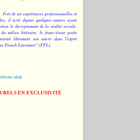
Fort de ses expériences professionnelles et
les, il écrit depuis quelques années ayant
tion le décryptement de la réalité sociale.
 du milieu littéraire, le franc-tireur poète
nstruit librement son œuvre dans l'esprit
ee French Literature" (FFL).
editions-abak
IVRELS EN EXCLUSIVITÉ