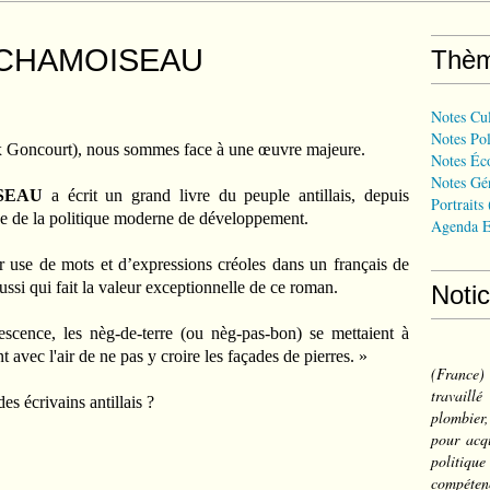
ck CHAMOISEAU
Thè
Notes Cul
Notes Pol
x Goncourt), nous sommes face à une œuvre majeure.
Notes Éc
Notes Gé
ISEAU
a écrit un grand livre du peuple antillais, depuis
Portraits
ge de la politique moderne de développement.
Agenda E
ur use de mots et d’expressions créoles dans un français de
ussi qui fait la valeur exceptionnelle de ce roman.
Noti
vescence, les nèg-de-terre (ou nèg-pas-bon) se mettaient à
nt avec l'air de ne pas y croire les façades de pierres. »
(France
travail
s écrivains antillais ?
plombier,
pour acqu
politiqu
compéten