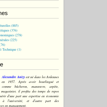
mes
turelles
(885)
itiques
(376)
onomiques
(278)
nérales
(225)
(76)
t Technique
(1)
ce
Alexandre Anizy
est né dans les Ardennes
) en 1957. Après avoir bourlingué et
lé comme bûcheron, manœuvre, arpète,
 magasinier, il profita des temps de repos
érir d'une part une expertise en économie
e à l'université, et d'autre part des
ces en management.