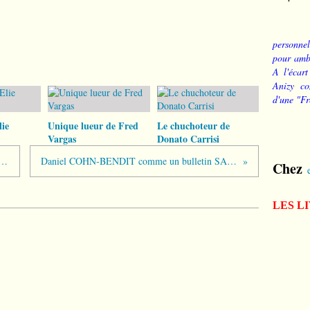
personnel
pour ambi
A l'écart
Anizy co
d'une "Fr
ie
Unique lueur de Fred
Le chuchoteur de
Vargas
Donato Carrisi
CONFIANT et "l'archet du colonel"
Daniel COHN-BENDIT comme un bulletin SARKOZY
Chez
LES L