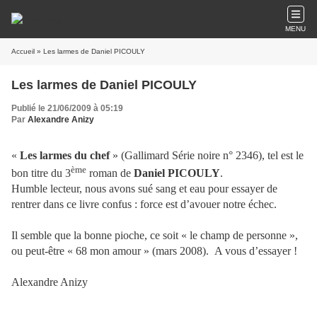
MENU
Accueil
» Les larmes de Daniel PICOULY
Les larmes de Daniel PICOULY
Publié le 21/06/2009 à 05:19
Par
Alexandre Anizy
«
Les larmes du chef
» (Gallimard Série noire n° 2346), tel est le
ème
bon titre du 3
roman de
Daniel PICOULY
.
Humble lecteur, nous avons sué sang et eau pour essayer de
rentrer dans ce livre confus : force est d’avouer notre échec.
Il semble que la bonne pioche, ce soit « le champ de personne »,
ou peut-être « 68 mon amour » (mars 2008).
A vous d’essayer !
Alexandre Anizy