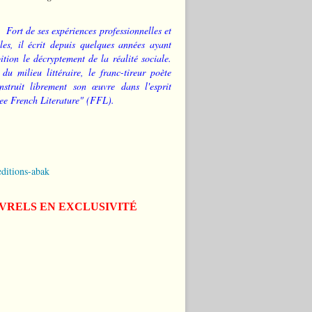
Fort de ses expériences professionnelles et
les, il écrit depuis quelques années ayant
tion le décryptement de la réalité sociale.
 du milieu littéraire, le franc-tireur poète
nstruit librement son œuvre dans l'esprit
ee French Literature" (FFL).
editions-abak
IVRELS EN EXCLUSIVITÉ