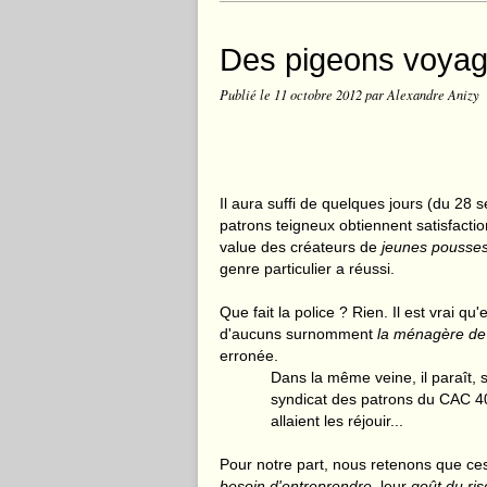
Des pigeons voyage
Publié le
11 octobre 2012
par Alexandre Anizy
Il aura suffi de quelques jours (du 28
patrons teigneux obtiennent satisfacti
value des créateurs de
jeunes pousse
genre particulier a réussi.
Que fait la police ? Rien. Il est vrai q
d'aucuns surnomment
la ménagère de
erronée.
Dans la même veine, il paraît, 
syndicat des patrons du CAC 40
allaient les réjouir...
Pour notre part, nous retenons que ce
besoin d'entreprendre
, leur
goût du ri