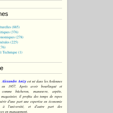
mes
turelles
(885)
itiques
(376)
onomiques
(278)
nérales
(225)
(76)
t Technique
(1)
ce
Alexandre Anizy
est né dans les Ardennes
) en 1957. Après avoir bourlingué et
lé comme bûcheron, manœuvre, arpète,
 magasinier, il profita des temps de repos
érir d'une part une expertise en économie
e à l'université, et d'autre part des
ces en management.