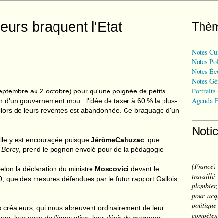
urs braquent l'Etat
Thè
Notes Cul
Notes Pol
Notes Éc
Notes Gé
Portraits
 septembre au 2 octobre) pour qu'une poignée de petits
Agenda E
on d'un gouvernement mou : l'idée de taxer à 60 % la plus-
s
lors de leurs reventes est abandonnée. Ce braquage d'un
Noti
u'elle y est encouragée puisque
Jérôme
Cahuzac
, que
 Bercy
, prend le pognon envolé pour de la pédagogie
(France
selon la déclaration du ministre
Moscovici
devant le
travail
, que des mesures défendues par le futur rapport Gallois
plombier,
pour acqu
politiqu
s créateurs, qui nous abreuvent ordinairement de leur
compéten
sque
, leur
sens de l'innovation
, leur
désir de manager