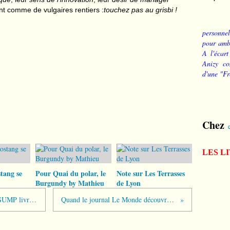
nt comme de vulgaires rentiers :
touchez pas au grisbi !
personnel
pour ambi
A l'écart
Anizy co
d'une "Fr
Chez
LES L
tang se
Pour Quai du polar, le
Note sur Les Terrasses
Burgundy by Mathieu
de Lyon
Traité Merkozy : le bloc munichois PSUMP livre la France à l'Union Allemande
Quand le journal Le Monde découvre l'égoïsme de l'Allemagne