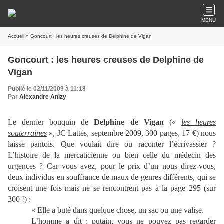
MENU
Accueil
» Goncourt : les heures creuses de Delphine de Vigan
Goncourt : les heures creuses de Delphine de
Vigan
Publié le 02/11/2009 à 11:18
Par
Alexandre Anizy
Le dernier bouquin de
Delphine de Vigan
(«
les heures
souterraines
», JC Lattès, septembre 2009, 300 pages, 17 €) nous
laisse pantois. Que voulait dire ou raconter l’écrivassier ?
L’histoire de la mercaticienne ou bien celle du médecin des
urgences ? Car vous avez, pour le prix d’un nous direz-vous,
deux individus en souffrance de maux de genres différents, qui se
croisent une fois mais ne se rencontrent pas à la page 295 (sur
300 !) :
« Elle a buté dans quelque chose, un sac ou une valise.
L’homme a dit : putain, vous ne pouvez pas regarder