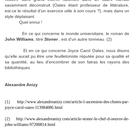
savamment déconstruit (Oates étant professeur de littérature,
est-ce le résultat d'un exercice utile à son cours ?), mais dans un
style déplaisant.
Quel ennui !
En ce qui concerne le monde universitaire, le roman de
John Williams
, titré
Stoner
, est d'un autre tonneau. (2)
Et en ce qui concerne Joyce Carol Oates, nous disons
qu'elle aurait pu être une feuilletoniste réputée pour sa qualité et
sa quantité, au lieu d'encombrer de son fatras les rayons des
bibliothèques.
Alexandre Anizy
(1)
http://www.alexandreanizy.com/article-l-ascension-des-chutes-par-
joyce-carol-oates-113984086.html
(2)
http://www.alexandreanizy.com/article-stoner-le-chef-d-oeuvre-de-
john-williams-97200814.html