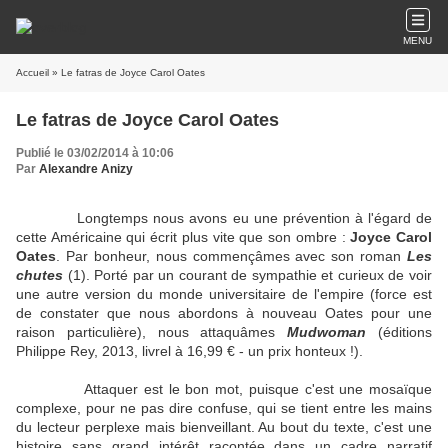
MENU
Accueil
» Le fatras de Joyce Carol Oates
Le fatras de Joyce Carol Oates
Publié le 03/02/2014 à 10:06
Par
Alexandre Anizy
Longtemps nous avons eu une prévention à l'égard de
cette Américaine qui écrit plus vite que son ombre :
Joyce Carol
Oates
. Par bonheur, nous commençâmes avec son roman
Les
chutes
(1). Porté par un courant de sympathie et curieux de voir
une autre version du monde universitaire de l'empire (force est
de constater que nous abordons à nouveau Oates pour une
raison particulière), nous attaquâmes
Mudwoman
(éditions
Philippe Rey, 2013, livrel à 16,99 € - un prix honteux !).
Attaquer est le bon mot, puisque c'est une mosaïque
complexe, pour ne pas dire confuse, qui se tient entre les mains
du lecteur perplexe mais bienveillant. Au bout du texte, c'est une
histoire sans grand intérêt racontée dans un cadre narratif