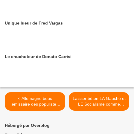
Unique lueur de Fred Vargas
Le chuchoteur de Donato Carrisi
< Allemagne bouc
Laisser béton LA Gauche et
émissaire des populistes
LE Socialisme comme
comme Claude Bartolone
Michéa (II) >
Hébergé par Overblog