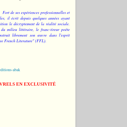
Fort de ses expériences professionnelles et
les, il écrit depuis quelques années ayant
tion le décryptement de la réalité sociale.
 du milieu littéraire, le franc-tireur poète
nstruit librement son œuvre dans l'esprit
ee French Literature" (FFL).
editions-abak
IVRELS EN EXCLUSIVITÉ