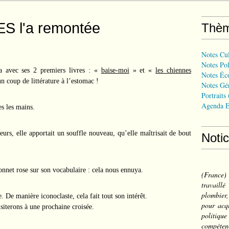
S l'a remontée
Thè
Notes Cul
Notes Pol
a avec ses 2 premiers livres : «
baise-moi
» et «
les chiennes
Notes Éc
n coup de littérature à l’estomac !
Notes Gé
Portraits
Agenda E
es les mains.
eurs, elle apportait un souffle nouveau, qu’elle maîtrisait de bout
Noti
onnet rose sur son vocabulaire : cela nous ennuya.
(France
travail
plombier,
e. De manière iconoclaste, cela fait tout son intérêt.
pour acqu
siterons à une prochaine croisée.
politiqu
compéten