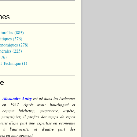
mes
turelles
(885)
itiques
(376)
onomiques
(278)
nérales
(225)
(76)
t Technique
(1)
ce
Alexandre Anizy
est né dans les Ardennes
) en 1957. Après avoir bourlingué et
lé comme bûcheron, manœuvre, arpète,
 magasinier, il profita des temps de repos
érir d'une part une expertise en économie
e à l'université, et d'autre part des
ces en management.