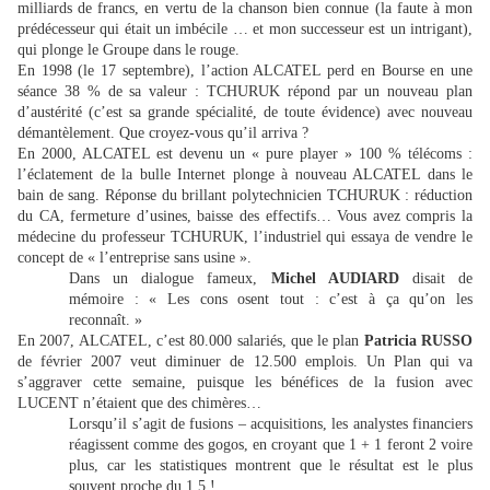
milliards de francs, en vertu de la chanson bien connue (la faute à mon
prédécesseur qui était un imbécile … et mon successeur est un intrigant),
qui plonge le Groupe dans le rouge.
En 1998 (le 17 septembre), l’action ALCATEL perd en Bourse en une
séance 38 % de sa valeur : TCHURUK répond par un nouveau plan
d’austérité (c’est sa grande spécialité, de toute évidence) avec nouveau
démantèlement. Que croyez-vous qu’il arriva ?
En 2000, ALCATEL est devenu un « pure player » 100 % télécoms :
l’éclatement de la bulle Internet plonge à nouveau ALCATEL dans le
bain de sang. Réponse du brillant polytechnicien TCHURUK : réduction
du CA, fermeture d’usines, baisse des effectifs… Vous avez compris la
médecine du professeur TCHURUK, l’industriel qui essaya de vendre le
concept de « l’entreprise sans usine ».
Dans un dialogue fameux,
Michel AUDIARD
disait de
mémoire : « Les cons osent tout : c’est à ça qu’on les
reconnaît. »
En 2007, ALCATEL, c’est 80.000 salariés, que le plan
Patricia RUSSO
de février 2007 veut diminuer de 12.500 emplois. Un Plan qui va
s’aggraver cette semaine, puisque les bénéfices de la fusion avec
LUCENT n’étaient que des chimères…
Lorsqu’il s’agit de fusions – acquisitions, les analystes financiers
réagissent comme des gogos, en croyant que 1 + 1 feront 2 voire
plus, car les statistiques montrent que le résultat est le plus
souvent proche du 1,5 !