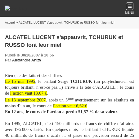
MENU
Accueil
» ALCATEL LUCENT s'appauvrit, TCHURUK et RUSSO font leur miel
ALCATEL LUCENT s'appauvrit, TCHURUK et
RUSSO font leur miel
Publié le 30/10/2007 à 10:56
Par
Alexandre Anizy
Rien que des faits et des chiffres.
Le 15 mai 1995
, le brillant
Serge TCHURUK
(un polytechnicien est
toujours brillant, n’est-ce pas…) arrive à la tête d’ALCATEL : le cours
de
l’action vaut 13,67 €
.
ème
Le 13 septembre 2007
, après un 3
avertissement sur les résultats en
moins d’un an, le cours de
l’action vaut 6,62 €
.
En 12 ans, le cours de l’action a perdu 51,57 % de sa valeur.
En 1995, ALCATEL, c’est 150 milliards de francs de chiffre d’affaires
avec 196.000 salariés. En quelques mois, le brillant TCHURUK liquide
40 milliards de francs d’actifs … et passe une provision record de 25