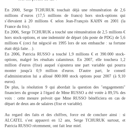
En 2000, Serge TCHURUK touchait déjà une rémunération de 2,6
millions d’euros (17,5 millions de francs) hors stock-options qui
s’élevaient à 20 millions € selon Jean-François KAHN en 2001 (la
France du fric).
En 2006, Serge TCHURUK a touché une rémunération de 2,5 millions €
hors stock-options, et une indemnité de départ (du poste de PDG) de 5,6
millions € (ceci fut négocié en 1995 lors de son embauche : sa fortune
était déjà faite…).
En 2006, Patricia RUSSO a touché 1,9 millions € et 390.000 stock-
options, malgré les résultats calamiteux. En 2007, elle touchera 1,2
million d'euros (fixe) auquel s'ajoutera une part variable qui pourra
monter jusqu'à 0,9 million d'euros. D'autre part, le conseil
d'administration lui a alloué 800.000 stock options pour 2007 (à 9,10
euros).
De plus, la résolution 9 qui abordait la question des "engagements"
financiers du groupe à l'égard de Mme RUSSO a été votée à 89,5% des
voix : cette mesure prévoit que Mme RUSSO bénéficiera en cas de
départ de deux ans de salaires (fixe et variable).
Au regard des faits et des chiffres, force est de conclure ainsi : si
ALCATEL s’est appauvri en 12 ans, Serge TCHURUK surtout, et
Patricia RUSSO récemment, ont fait leur miel.