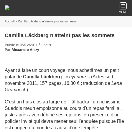
MENU
Accueil
» Camilla Läckberg n'atteint pas les sommets
Camilla Läckberg n'atteint pas les sommets
Publié le 05/12/2011 à 06:19
Par
Alexandre Anizy
Ayant à faire un court voyage, nous achetâmes un petit
polar de
Camilla
Läckberg
: «
cyanure
» (Actes sud,
novembre 2011, 157 pages, 16,80 € ; traduction de
Lena
Grumbach
).
C'est un huis clos au large de Fjällbacka : un richissime
Suédois meurt empoisonné au cours d'un repas familial,
juste après avoir débiné ses rejetons, en présence d'un
policier invité qui devra mener seul l'enquête puisque l'île
est coupée du monde à cause d'une tempête.