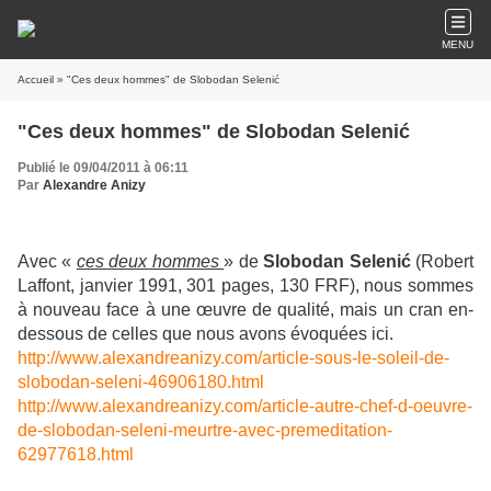
MENU
Accueil
» "Ces deux hommes" de Slobodan Selenić
"Ces deux hommes" de Slobodan Selenić
Publié le 09/04/2011 à 06:11
Par
Alexandre Anizy
Avec «
ces deux hommes
» de
Slobodan
Seleni
ć
(Robert
Laffont, janvier 1991, 301 pages, 130 FRF), nous sommes
à nouveau face à une œuvre de qualité, mais un cran en-
dessous de celles que nous avons évoquées ici.
http://www.alexandreanizy.com/article-sous-le-soleil-de-
slobodan-seleni-46906180.html
http://www.alexandreanizy.com/article-autre-chef-d-oeuvre-
de-slobodan-seleni-meurtre-avec-premeditation-
62977618.html