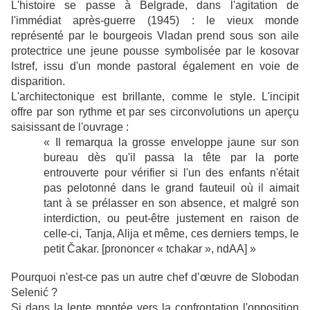
L'histoire se passe à Belgrade, dans l'agitation de
l'immédiat après-guerre (1945) : le vieux monde
représenté par le bourgeois Vladan prend sous son aile
protectrice une jeune pousse symbolisée par le kosovar
Istref, issu d'un monde pastoral également en voie de
disparition.
L'architectonique est brillante, comme le style. L'incipit
offre par son rythme et par ses circonvolutions un aperçu
saisissant de l'ouvrage :
« Il remarqua la grosse enveloppe jaune sur son
bureau dès qu'il passa la tête par la porte
entrouverte pour vérifier si l'un des enfants n'était
pas pelotonné dans le grand fauteuil où il aimait
tant à se prélasser en son absence, et malgré son
interdiction, ou peut-être justement en raison de
celle-ci, Tanja, Alija et même, ces derniers temps, le
petit
Č
akar. [prononcer « tchakar », ndAA] »
Pourquoi n'est-ce pas un autre chef d’œuvre de Slobodan
Seleni
ć ?
Si dans la lente montée vers la confrontation l'opposition