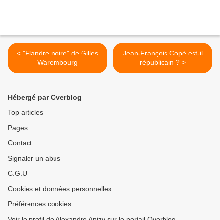
< "Flandre noire" de Gilles
Jean-François Copé est-il
Warembourg
républicain ? >
Hébergé par Overblog
Top articles
Pages
Contact
Signaler un abus
C.G.U.
Cookies et données personnelles
Préférences cookies
Voir le profil de Alexandre Anizy sur le portail Overblog