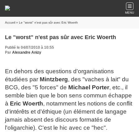
MENU
Accueil
» Le "worst" n'est pas sûr avec Eric Woerth
Le "worst" n'est pas sûr avec Eric Woerth
Publié le 04/07/2010 à 10:55
Par
Alexandre Anizy
En dehors des questions d'organisations
étudiées par
Mintzberg
, des
"
vaches à lait
"
du
BCG, des
"
5 forces
"
de
Michael
Porter
, etc., il
semble bien que le bon sens commun échappe
à
Eric Woerth
, notamment les notions de conflit
d'intérêts et d'éthique (un élément de langage
jamais absent des discours formatés de
l'oligarchie). C'est le hic avec ce
"
hec
"
.