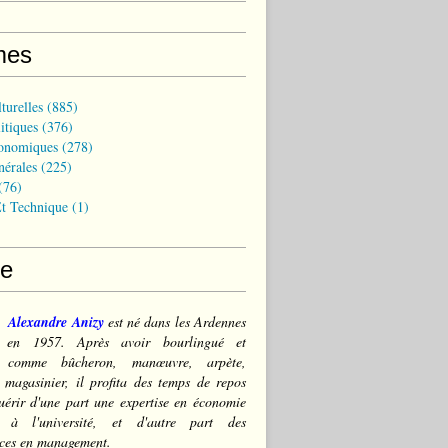
mes
turelles
(885)
itiques
(376)
onomiques
(278)
nérales
(225)
(76)
t Technique
(1)
ce
Alexandre Anizy
est né dans les Ardennes
) en 1957. Après avoir bourlingué et
lé comme bûcheron, manœuvre, arpète,
 magasinier, il profita des temps de repos
érir d'une part une expertise en économie
e à l'université, et d'autre part des
ces en management.