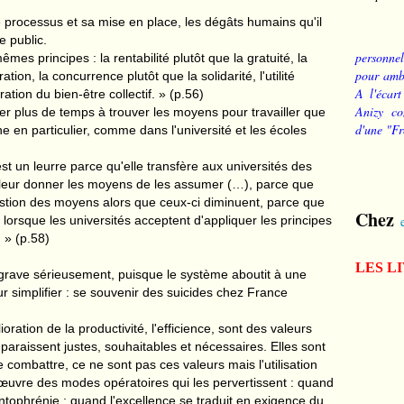
e processus et sa mise en place, les dégâts humains qu'il
 public.
personnel
s principes : la rentabilité plutôt que la gratuité, la
pour ambi
tion, la concurrence plutôt que la solidarité, l'utilité
A l'écart
ration du bien-être collectif. » (p.56)
Anizy co
ser plus de temps à trouver les moyens pour travailler que
d'une "Fr
he en particulier, comme dans l'université et les écoles
st un leurre parce qu'elle transfère aux universités des
 leur donner les moyens de les assumer (…), parce que
estion des moyens alors que ceux-ci diminuent, parce que
Chez
lorsque les universités acceptent d'appliquer les principes
 » (p.58)
LES L
ggrave sérieusement, puisque le système aboutit à une
r simplifier : se souvenir des suicides chez France
lioration de la productivité, l'efficience, sont des valeurs
s paraissent justes, souhaitables et nécessaires. Elles sont
de combattre, ce ne sont pas ces valeurs mais l'utilisation
 œuvre des modes opératoires qui les pervertissent : quand
ntophrénie ; quand l'excellence se traduit en exigence du