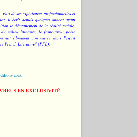
Fort de ses expériences professionnelles et
les, il écrit depuis quelques années ayant
tion le décryptement de la réalité sociale.
 du milieu littéraire, le franc-tireur poète
nstruit librement son œuvre dans l'esprit
ee French Literature" (FFL).
editions-abak
IVRELS EN EXCLUSIVITÉ