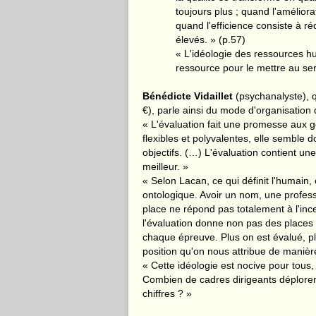
toujours plus ; quand l'améliorat
quand l'efficience consiste à ré
élevés. » (p.57)
« L'idéologie des ressources hu
ressource pour le mettre au ser
Bénédicte Vidaillet
(psychanalyste), q
€), parle ainsi du mode d'organisation
« L'évaluation fait une promesse aux ge
flexibles et polyvalentes, elle semble 
objectifs. (…) L'évaluation contient une
meilleur. »
« Selon Lacan, ce qui définit l'humain, 
ontologique. Avoir un nom, une professi
place ne répond pas totalement à l'ince
l'évaluation donne non pas des places m
chaque épreuve. Plus on est évalué, plu
position qu'on nous attribue de manièr
« Cette idéologie est nocive pour tous,
Combien de cadres dirigeants déplorent
chiffres ? »