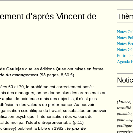
ment d'après Vincent de
Thè
Notes Cul
Notes Pol
Notes Éc
Notes Gé
Portraits
Agenda E
 de Gaulejac
que les éditions Quae ont mises en forme
ade du management
(93 pages, 8,60 €).
Noti
nnées 60 et 70, le problème est correctement posé :
s mais des managers, on ne donne plus des ordres mais on
y a plus de pointeuse mais des objectifs, il n'est plus
(France
adhésion à des valeurs de performance. Au pouvoir
travail
'organisation scientifique du travail, se substitue un pouvoir
plombier,
lisation psychique, l'intériorisation des valeurs de
pour acqu
déal du moi par l'idéal entrepreneurial. » (p.11)
politiqu
cKinsey) publient la bible en 1982 :
le prix de
compéten