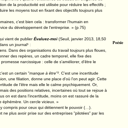
ion de la productivité est utilisée pour réduire les effectifs ;
duire les moyens tout en fixant des objectifs toujours plus
maines, c'est bien cela : transformer l'humain en
vice du développement de l'entreprise. » (p.75)
ui vient de publier
É
valuez-moi
(Seuil, janvier 2013, 18,50
Poésie
 dans un journal
¹ :
ns. Dans des organisations du travail toujours plus floues,
donner des repères, un cadre temporel, elle fixe des
 promesse narcissique : celle de s'améliorer, d'être le
c'est un certain
"
manque à être
"²
. C'est une incertitude
on, une filiation, donne une place d'où l'on peut agir. Cette
rtitude de l'être mais elle le calme psychiquement. Or,
ais des positions relatives, incertaines où tout se rejoue à
s on est dans l'incertitude, moins on est rassuré de la
e éphémère. Un cercle vicieux. »
 y compris pour ceux qui détiennent le pouvoir (…).
 ne plus avoir prise sur des entreprises
"
pilotées
"
par les