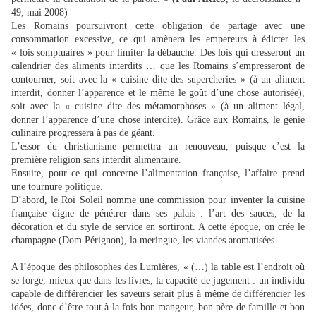
49, mai 2008)
Les Romains poursuivront cette obligation de partage avec une
consommation excessive, ce qui amènera les empereurs à édicter les
« lois somptuaires » pour limiter la débauche. Des lois qui dresseront un
calendrier des aliments interdits … que les Romains s’empresseront de
contourner, soit avec la « cuisine dite des supercheries » (à un aliment
interdit, donner l’apparence et le même le goût d’une chose autorisée),
soit avec la « cuisine dite des métamorphoses » (à un aliment légal,
donner l’apparence d’une chose interdite). Grâce aux Romains, le génie
culinaire progressera à pas de géant.
L’essor du christianisme permettra un renouveau, puisque c’est la
première religion sans interdit alimentaire.
Ensuite, pour ce qui concerne l’alimentation française, l’affaire prend
une tournure politique.
D’abord, le Roi Soleil nomme une commission pour inventer la cuisine
française digne de pénétrer dans ses palais : l’art des sauces, de la
décoration et du style de service en sortiront. A cette époque, on crée le
champagne (Dom Pérignon), la meringue, les viandes aromatisées …
A l’époque des philosophes des Lumières, « (…) la table est l’endroit où
se forge, mieux que dans les livres, la capacité de jugement : un individu
capable de différencier les saveurs serait plus à même de différencier les
idées, donc d’être tout à la fois bon mangeur, bon père de famille et bon