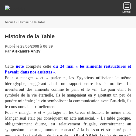
MENU
Accueil
» Histoire de la Table
Histoire de la Table
Publié le 28/05/2008 à 06:39
Par
Alexandre Anizy
Cette
note
complète celle
du 24 mai « les aliments restructurés et
l’avenir dans nos assiettes »
.
Pour « manger » et « parler », les Egyptiens utilisaient le même
hiéroglyphe, suggérant ainsi un rapport entre les 2 oralités. Ils
inventeront des aliments comme le pain et le vin. Le pain étant le
symbole de la vie éternelle, ils le mangeaient en y ajoutant un peu de
poudre minérale ; le vin symbolisant la communication avec l’au-delà, ils
le consommaient rituellement.
Pour « manger » et « partager », les Grecs utilisaient le même mot.
Manger seul était par conséquent un acte antisocial. « La table grecque,
obligatoirement diurne, est relativement frugale, contrairement au
symposium nocturne, moment consacré à la boisson et structuré pour
permettre la circulation de la parole. » (
Paul ARIèS
, la décroissance n°