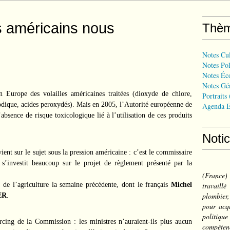
s américains nous
Thè
Notes Cul
Notes Pol
Notes Éc
Notes Gé
n Europe des volailles américaines traitées (dioxyde de chlore,
Portraits
sodique, acides peroxydés). Mais en 2005, l’Autorité européenne de
Agenda E
absence de risque toxicologique lié à l’utilisation de ces produits
Noti
nt sur le sujet sous la pression américaine : c’est le commissaire
s’investit beaucoup sur le projet de règlement présenté par la
(France
 de l’agriculture la semaine précédente, dont le français
Michel
travail
plombier,
ER
.
pour acqu
politiqu
rcing de la Commission : les ministres n’auraient-ils plus aucun
compéten