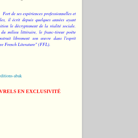
Fort de ses expériences professionnelles et
les, il écrit depuis quelques années ayant
tion le décryptement de la réalité sociale.
 du milieu littéraire, le franc-tireur poète
nstruit librement son œuvre dans l'esprit
ee French Literature" (FFL).
editions-abak
IVRELS EN EXCLUSIVITÉ