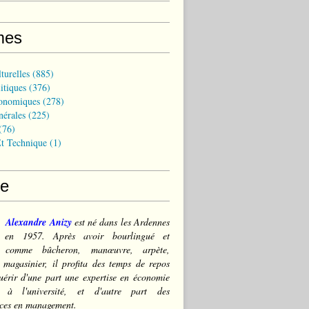
mes
turelles
(885)
itiques
(376)
onomiques
(278)
nérales
(225)
(76)
t Technique
(1)
ce
Alexandre Anizy
est né dans les Ardennes
) en 1957. Après avoir bourlingué et
lé comme bûcheron, manœuvre, arpète,
 magasinier, il profita des temps de repos
érir d'une part une expertise en économie
e à l'université, et d'autre part des
ces en management.