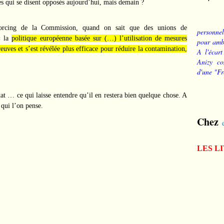
es qui se disent opposés aujourd’hui, mais demain ?
forcing de la Commission, quand on sait que des unions de
personnel
« la
politique européenne basée sur (…) l’utilisation de mesures
pour ambi
preuves et s’est révélée plus efficace pour réduire la contamination,
A l'écart
Anizy co
d'une "Fr
état … ce qui laisse entendre qu’il en restera bien quelque chose. A
 qui l’on pense.
Chez
LES L