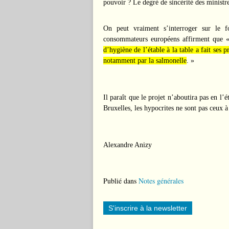
pouvoir ? Le degré de sincérité des ministr
On peut vraiment s’interroger sur le 
consommateurs européens affirment que 
d’hygiène de l’étable à la table a fait ses 
notamment par la salmonelle
. »
Il paraît que le projet n’aboutira pas en l’
Bruxelles, les hypocrites ne sont pas ceux à
Alexandre Anizy
Publié dans
Notes générales
S'inscrire à la newsletter