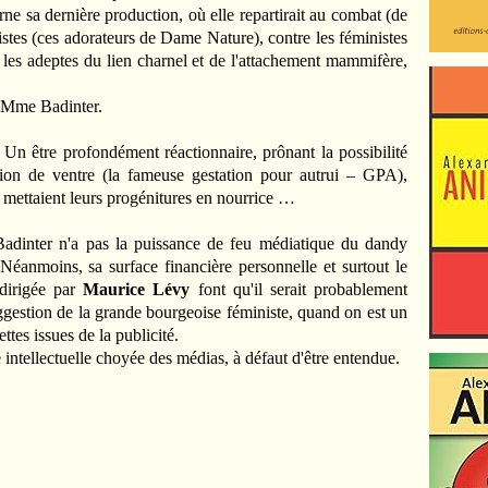
ne sa dernière production, où elle repartirait au combat (de
istes (ces adorateurs de Dame Nature), contre les féministes
les adeptes du lien charnel et de l'attachement mammifère,
e Mme Badinter.
n être profondément réactionnaire, prônant la possibilité
ion de ventre (la fameuse gestation pour autrui – GPA),
mettaient leurs progénitures en nourrice …
h Badinter n'a pas la puissance de feu médiatique du dandy
 Néanmoins, sa surface financière personnelle et surtout le
dirigée par
Maurice Lévy
font qu'il serait probablement
suggestion de la grande bourgeoise féministe, quand on est un
tes issues de la publicité.
ntellectuelle choyée des médias, à défaut d'être entendue.