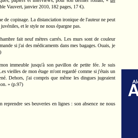
tiques, papiers et interviews, pour son dernier roman, «
un
ble Vauvert, janvier 2010, 182 pages, 17 €).
e de copinage. La distanciation ironique de l'auteur ne peut
juvéniles, et le style ne nous épargne pas.
hambre fait neuf mètres carrés. Les murs sont de couleur
mande si j'ai des médicaments dans mes bagages. Ouais, je
)
 mon immeuble jusqu'à son pavillon de petite fée. Je suis
Les vieilles de mon étage m'ont regardé comme si j'étais un
cené. Dehors, j'ai compris que même les dingues jugeaient
non. » (p.97)
en reprendre ses beuveries en lignes : son absence ne nous