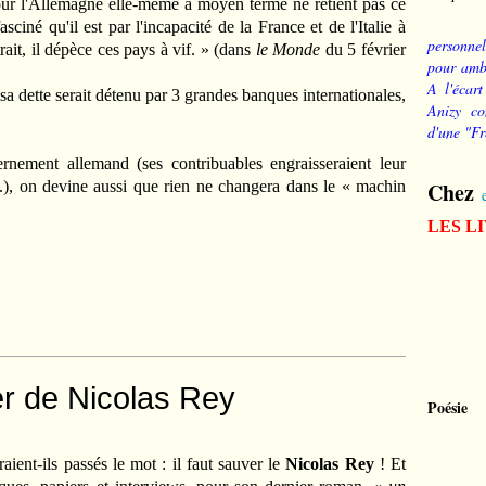
our l'Allemagne elle-même à moyen terme ne retient pas ce
asciné qu'il est par l'incapacité de la France et de l'Italie à
personnel
trait, il dépèce ces pays à vif. » (dans
le Monde
du 5 février
pour ambi
A l'écart
a dette serait détenu par 3 grandes banques internationales,
Anizy co
d'une "Fr
nement allemand (ses contribuables engraisseraient leur
Chez
...), on devine aussi que rien ne changera dans le « machin
LES L
er de Nicolas Rey
Poésie
raient-ils passés le mot : il faut sauver le
Nicolas Rey
! Et