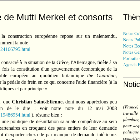
 de Mutti Merkel et consorts
Thè
Notes Cul
la construction européenne repose sur un malentendu,
Notes Pol
tamment la note
Notes Éc
e-24166795.html
Notes Gé
Portraits
consacré à la situation de la Grèce, l'Allemagne, fidèle à sa
Agenda E
le fois la constitution d'un gouvernement économique de la
able européen au quotidien britannique
the Guardian
,
a pédale de frein en ce qui concerne l'aide financière [à la
Noti
diques et par principe ».
s, que
Christian Saint-Etienne,
dont nous apprécions peu
(France
rien de le dire : voir notre note du 12 mai 2008
travail
e-19486954.html
), résume bien :
plombier,
une politique de désinflation salariale compétitive au sein
pour acqu
 partenaires en croquant des pans entiers de leur demande
politiqu
ant d'exporter chez elle par manque de demande intérieure.
compéten