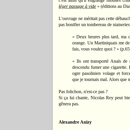
c'est ainsi qu'il engrange moultes cri
léger passage à vide
» (éditions au Dia
L'ouvrage ne méritait pas cette débauch
pas bonifier un tombereau de niaiseries 
« Deux heures plus tard, ma c
orange. Un Martiniquais me de
fais, vous voulez quoi ? » (p.65
« Ils ont transporté Anaïs de
descendu fumer une cigarette. 
ogre pasolinien volage et for
que je tournais mal. Alors que 
Pas folichon, n'est-ce pas ?
Si ça lui chante, Nicolas Rey peut bi
gênera pas.
Alexandre Anizy