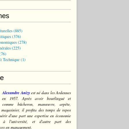
mes
turelles
(885)
itiques
(376)
onomiques
(278)
nérales
(225)
(76)
t Technique
(1)
ce
Alexandre Anizy
est né dans les Ardennes
) en 1957. Après avoir bourlingué et
lé comme bûcheron, manœuvre, arpète,
 magasinier, il profita des temps de repos
érir d'une part une expertise en économie
e à l'université, et d'autre part des
ces en management.