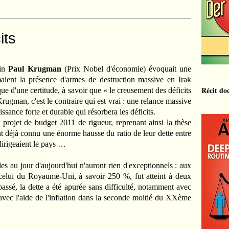
its
ain
Paul Krugman
(Prix Nobel d'économie) évoquait une
rmaient la présence d'armes de destruction massive en Irak
Récit do
ue d'une certitude, à savoir que « le creusement des déficits
ugman, c'est le contraire qui est vrai : une relance massive
issance forte et durable qui résorbera les déficits.
 projet de budget 2011 de rigueur, reprenant ainsi la thèse
nt déjà connu une énorme hausse du ratio de leur dette entre
irigeaient le pays …
es au jour d'aujourd'hui n'auront rien d'exceptionnels : aux
t celui du Royaume-Uni, à savoir 250 %, fut atteint à deux
passé, la dette a été apurée sans difficulté, notamment avec
avec l'aide de l'inflation dans la seconde moitié du XXème