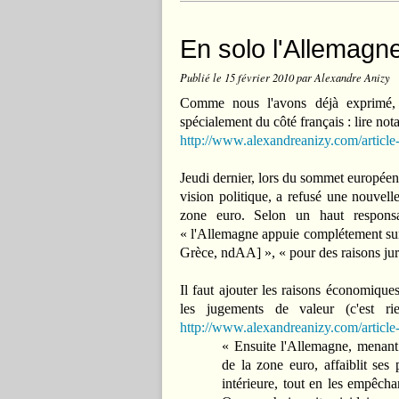
En solo l'Allemagne
Publié le
15 février 2010
par Alexandre Anizy
Comme nous l'avons déjà exprimé, 
spécialement du côté français : lire no
http://www.alexandreanizy.com/articl
Jeudi dernier, lors du sommet européen 
vision politique, a refusé une nouvel
zone euro. Selon un haut respons
« l'Allemagne appuie complétement sur l
Grèce, ndAA] », « pour des raisons juri
Il faut ajouter les raisons économique
les jugements de valeur (c'est 
http://www.alexandreanizy.com/articl
« Ensuite l'Allemagne, menant 
de la zone euro, affaiblit ses
intérieure, tout en les empêch