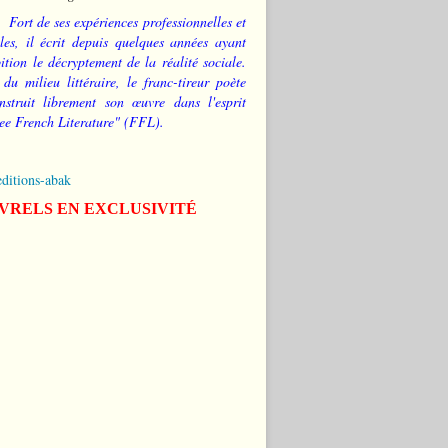
Fort de ses expériences professionnelles et
les, il écrit depuis quelques années ayant
tion le décryptement de la réalité sociale.
 du milieu littéraire, le franc-tireur poète
nstruit librement son œuvre dans l'esprit
ee French Literature" (FFL).
editions-abak
IVRELS EN EXCLUSIVITÉ