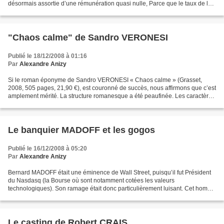
désormais assortie d’une rémunération quasi nulle, Parce que le taux de la
Banque Centrale Européenne (BCE) se...
"Chaos calme" de Sandro VERONESI
Publié le 18/12/2008 à 01:16
Par
Alexandre Anizy
Si le roman éponyme de Sandro VERONESI « Chaos calme » (Grasset,
2008, 505 pages, 21,90 €), est couronné de succès, nous affirmons que c’est
amplement mérité. La structure romanesque a été peaufinée. Les caractères
ont été approfondis. Le style est maîtrisé....
Le banquier MADOFF et les gogos
Publié le 16/12/2008 à 05:20
Par
Alexandre Anizy
Bernard MADOFF était une éminence de Wall Street, puisqu’il fut Président
du Nasdasq (la Bourse où sont notamment cotées les valeurs
technologiques). Son ramage était donc particulièrement luisant. Cet homme
ayant pignon sur rue a réussi à escroquer de...
Le casting de Robert CRAIS