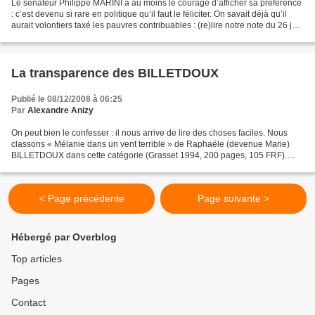
Le sénateur Philippe MARINI a au moins le courage d’afficher sa préférence
: c’est devenu si rare en politique qu’il faut le féliciter. On savait déjà qu’il
aurait volontiers taxé les pauvres contribuables : (re)lire notre note du 26 juin
2008 . Maintenant...
La transparence des BILLETDOUX
Publié le 08/12/2008 à 06:25
Par
Alexandre Anizy
On peut bien le confesser : il nous arrive de lire des choses faciles. Nous
classons « Mélanie dans un vent terrible » de Raphaële (devenue Marie)
BILLETDOUX dans cette catégorie (Grasset 1994, 200 pages, 105 FRF).
Tellement facile que nous ne gardons...
< Page précédente
Page suivante >
Hébergé par Overblog
Top articles
Pages
Contact