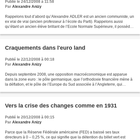
Publié le 24/12/2008 à 11:58
Par
Alexandre Anizy
Rappelons tout d’abord qu’Alexandre ADLER est un ancien communiste, un
ex vrai de vrai (ancien professeur à l’école du Parti). Rappelons aussi
qu’étant un ancien élève brillant de l’Ecole Normale Supérieure, il possède
une solide formation classique....
Craquements dans l'euro land
Publié le 22/12/2008 à 00:18
Par
Alexandre Anizy
Depuis septembre 2008, une opposition macroéconomique est apparue
dans la zone euro : le pôle germanique, que l’orthodoxie financière mène à
la déflation, et le pôle de l’Europe du Sud associée à l’Angleterre, qui
pousse à une relance économique. Bien...
Vers la crise des changes comme en 1931
Publié le 20/12/2008 à 00:15
Par
Alexandre Anizy
Parce que la Réserve Fédérale américaine (FED) a baissé ses taux
directeurs à 0 – 0,25 %, ce qui signifie que la détention du billet vert est